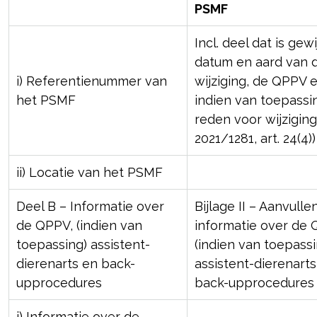
PSMF
Incl. deel dat is gewi
datum en aard van 
i) Referentienummer van
wijziging, de QPPV 
het PSMF
indien van toepassi
reden voor wijzigin
2021/1281, art. 24(4))
ii) Locatie van het PSMF
Deel B – Informatie over
Bijlage II – Aanvull
de QPPV, (indien van
informatie over de 
toepassing) assistent-
(indien van toepassi
dierenarts en back-
assistent-dierenart
upprocedures
back-upprocedures
i) Informatie over de