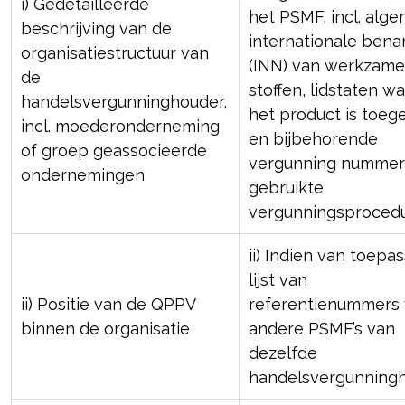
i) Gedetailleerde
het PSMF, incl. alg
beschrijving van de
internationale ben
organisatiestructuur van
(INN) van werkzame
de
stoffen, lidstaten wa
handelsvergunninghouder,
het product is toeg
incl. moederonderneming
en bijbehorende
of groep geassocieerde
vergunning nummer
ondernemingen
gebruikte
vergunningsproced
ii) Indien van toepas
lijst van
ii) Positie van de QPPV
referentienummers 
binnen de organisatie
andere PSMF’s van
dezelfde
handelsvergunning