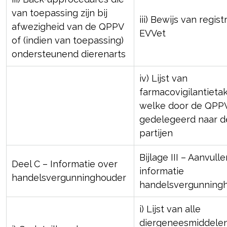
van toepassing zijn bij
iii) Bewijs van regist
afwezigheid van de QPPV
EVVet
of (indien van toepassing)
ondersteunend dierenarts
iv) Lijst van
farmacovigilantieta
welke door de QPPV
gedelegeerd naar d
partijen
Bijlage III – Aanvull
Deel C – Informatie over
informatie
handelsvergunninghouder
handelsvergunning
i) Lijst van alle
diergeneesmiddelen