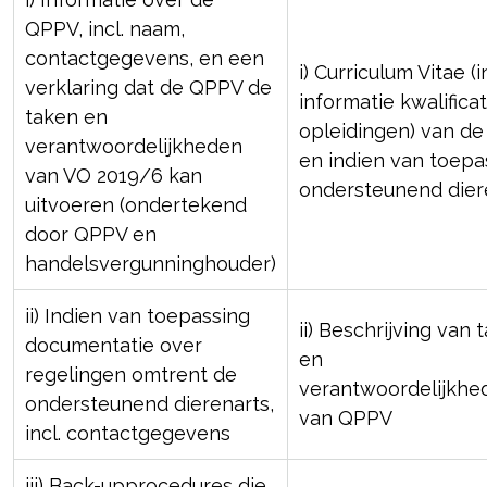
QPPV, incl. naam,
contactgegevens, en een
i) Curriculum Vitae (i
verklaring dat de QPPV de
informatie kwalifica
taken en
opleidingen) van d
verantwoordelijkheden
en indien van toepa
van VO 2019/6 kan
ondersteunend dier
uitvoeren (ondertekend
door QPPV en
handelsvergunninghouder)
ii) Indien van toepassing
ii) Beschrijving van 
documentatie over
en
regelingen omtrent de
verantwoordelijkhe
ondersteunend dierenarts,
van QPPV
incl. contactgegevens
iii) Back-upprocedures die